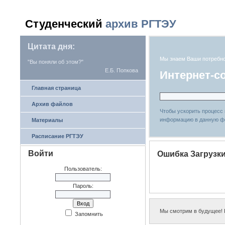
Студенческий
архив РГТЭУ
Цитата дня:
Мы знаем Ваши потребн
"Вы поняли об этом?"
Е.Б. Попкова
Интернет-с
Главная страница
Архив файлов
Чтобы ускорить процесс
информацию в данную ф
Материалы
Расписание РГТЭУ
Войти
Ошибка Загрузк
Пользователь:
Пароль:
Мы смотрим в будущее! Р
Запомнить