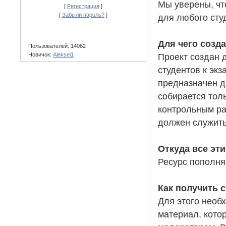
Мы уверены, чт
[
Регистрация
]
[
Забыли пароль?
]
для любого студ
Для чего созд
Пользователей: 14062
Новичок:
Aleksei1
Проект создан 
студентов к эк
предназначен д
собирается толь
контрольным раб
должен служить
Откуда все эт
Ресурс пополня
Как получить 
Для этого необ
материал, котор