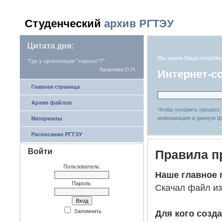
Студенческий
архив РГТЭУ
Цитата дня:
Мы знаем Ваши потребн
"Где у организации "хорошо"?"
Калачева О.Н.
Интернет-с
Главная страница
Архив файлов
Чтобы ускорить процесс
информацию в данную ф
Материалы
Расписание РГТЭУ
Войти
Правила п
Пользователь:
Наше главное 
Пароль:
Скачал файл из
Запомнить
Для кого созд