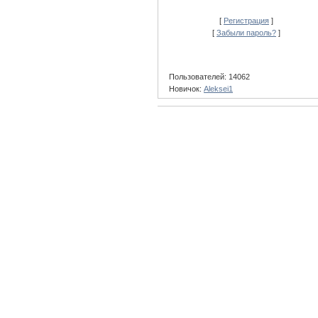
[
Регистрация
]
[
Забыли пароль?
]
Пользователей: 14062
Новичок:
Aleksei1