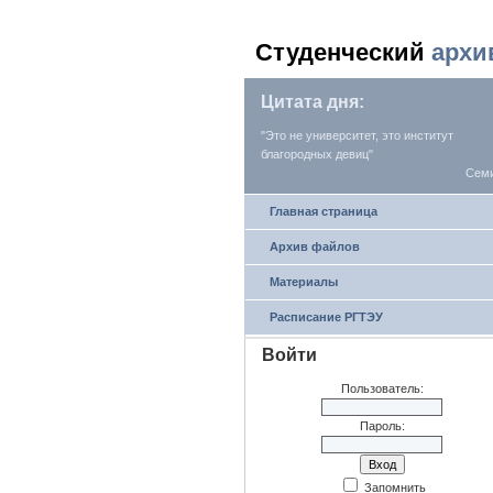
Студенческий
архи
Цитата дня:
"Это не университет, это институт
благородных девиц"
Сем
Главная страница
Архив файлов
Материалы
Расписание РГТЭУ
Войти
Пользователь:
Пароль:
Запомнить