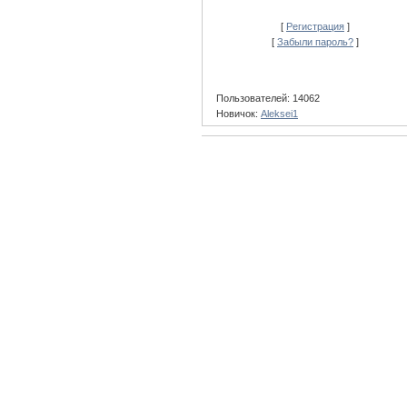
[
Регистрация
]
[
Забыли пароль?
]
Пользователей: 14062
Новичок:
Aleksei1