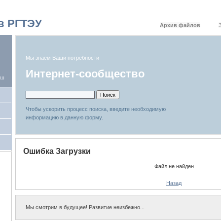
в РГТЭУ
Архив файлов
Мы знаем Ваши потребности
Интернет-сообщество
иш
Чтобы ускорить процесс поиска, введите необходимую
информацию в данную форму.
Ошибка Загрузки
Файл не найден
Назад
Мы смотрим в будущее! Развитие неизбежно...