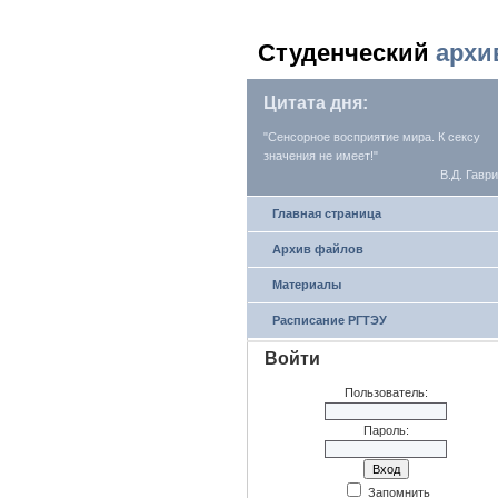
Студенческий
архи
Цитата дня:
"Сенсорное восприятие мира. К сексу
значения не имеет!"
В.Д. Гавр
Главная страница
Архив файлов
Материалы
Расписание РГТЭУ
Войти
Пользователь:
Пароль:
Запомнить