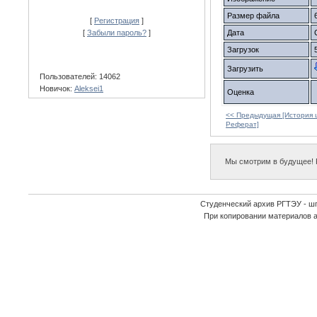
Размер файла
[
Регистрация
]
[
Забыли пароль?
]
Дата
Загрузок
Загрузить
Пользователей: 14062
Новичок:
Aleksei1
Оценка
<< Предыдущая [История ц
Реферат]
Мы смотрим в будущее! Р
Студенческий архив РГТЭУ - ш
При копировании материалов 