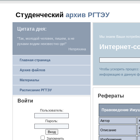
Студенческий
архив РГТЭУ
Цитата дня:
Мы знаем Ваши потребн
"Так, молодой человек, пишем, а не
руками водим неизвестно где!"
Интернет-с
Непряхина
Главная страница
Чтобы ускорить процесс
Архив файлов
информацию в данную ф
Материалы
Расписание РГТЭУ
Рефераты
Войти
Правоведение Имуще
Пользователь:
Автор
Пароль:
Описание
Запомнить
Изображение